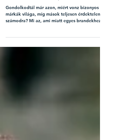
márkát? – A sikeres vállalkozások
titkai és a márkaépítés
Gondolkodtál már azon, miért vonz bizonyos
márkák világa, míg mások teljesen érdektelenek
számodra? Mi az, ami miatt egyes brandekhez...